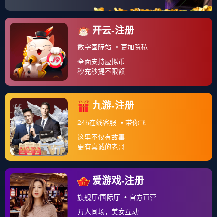
个被中国球迷亲切称为“B费”的葡萄牙裔匈牙利归化核心。
一场不对称的“技术课”
赛前,外界对这场对决的预期并非一边倒，泰国队近年来在
东南亚足坛乃至亚洲赛场异军突起，快速反击与灵活的脚下
技术让他们成为一支不可小觑的“黑马”，当匈牙利队身穿红
白战袍踏入球场，所有关于冷门的幻想在开场第12分钟便宣
告破灭。
那是一个足以写进世界杯教科书的进球,匈牙利中场断球后
迅速过渡，B费在中圈附近接球，他几乎没有任何停顿，一
记跨越40米的贴地斜塞直接撕开泰国队整条防线，边锋内
切后横传，中锋包抄破门，整个过程行云流水，而B费的传
球就像是用标尺量过一样精准。