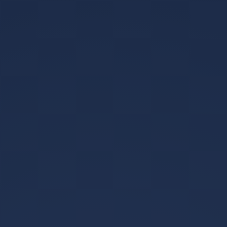
这场C组焦点战之所以具有“唯一性”，不仅因为比分悬殊，
更因为它深刻体现了现代足球的一个残酷真相：一位现象级
的中场大师，足可以决定一场比赛的走向，决定一支球队的
命运，甚至改变整个世界杯的格局。
B费的表现不是偶然的,它是天赋、训练、战术自由度与自我
选择终极结合的产物，在匈牙利这片曾诞生过普斯卡什、库
巴拉等传奇的土地上，B费正在书写属于自己的新传奇。