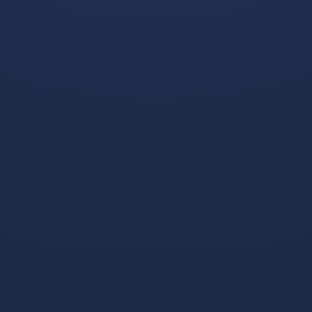
米兰体育app入口-独一战场，当欧洲之巅的硝烟，浸染天山南北的篮球魂魄—论欧冠与CBA中那些不可复制的唯一性时刻
在这个信息爆炸、万物皆可复制的时代，“唯一”成了最奢侈的奢侈品，我们见过太多模板化的胜利，习惯了许多流水线式的英雄叙事，...
13小时前
13阅读
#新闻聚焦
米兰捕鱼-星光与寒锋，当帕尔默的灵光刺破北欧寒夜，皇家社会在命运悬丝上独舞
圣塞巴斯蒂安的海风裹挟着咸涩的水汽，吹过阿诺埃塔球场的每一个角落，这座以“皇家”为名的球场，今夜却像一座被围攻的古老城堡...
1天前
20阅读
#新闻聚焦
米兰真人-绿茵孤本，当皇马的白衣遇上威尔士的红龙，孙兴慜的唯一性在舞台中央加冕
足球世界里,从不缺少“强强对话”，却罕有“唯一性”的瞬间，但当皇马的白色战袍与威尔士的红色巨龙在同一个时空交叠，当亚洲之...
1天前
23阅读
#新闻聚焦