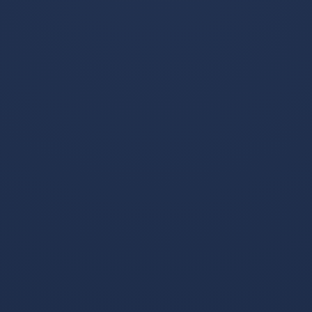
本文系作者授权米兰体育发表，未经许可，不得转载。
上一篇：
米兰体育官方网站-孤星耀世，2026世界杯A组，奥地利以
下一篇：
米兰体育网页版-冰火交锋，2026世界杯D组生死战，孙兴
相关文章
米兰体育app入口-核心冲突，太阳爆冷深圳队—这本身就是一个巨大的反差，CBA球队爆冷战胜NBA级别的豪门，具有天然的戏剧性和新闻性
核心人物： “杜兰特”——他是太阳队的绝对核心，也是在这场“爆冷”中表现最挣扎或最亮眼的焦点（取决于叙事角度）。...
19分钟前
0阅读
#新闻聚焦
米兰体育下载-（扩展思维）
《唯一性的注脚：当拉文用“证明”撕裂质疑，活塞以“横扫”定义纪元》 的核心在于： 唯一性（注脚）：将比赛定义为历...
8小时前
7阅读
#新闻聚焦