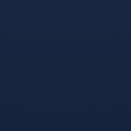
米兰体育
米兰体育app入口-核心冲突，太阳爆冷深圳队—这本身就是一
个巨大的反差，CBA球队爆冷战胜NBA级别的豪门，具有天然
的戏剧性和新闻性
19分钟前
米兰体育-独行者的胜利，当火箭的集体狂热撞上戈贝尔的孤
独高墙
4小时前
米兰体育下载-（扩展思维）
8小时前
米兰体育app入口-独一战场，当欧洲之巅的硝烟，浸染天山南
北的篮球魂魄—论欧冠与CBA中那些不可复制的唯一性时刻