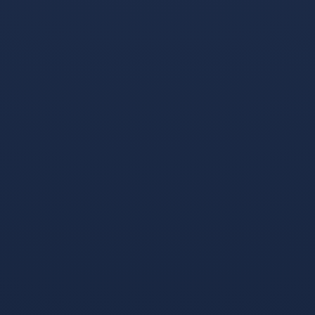
发表评论:
名称(*)
邮箱
主页
◎欢迎参与讨论，请在这里发表您的看法、交流您的观点。