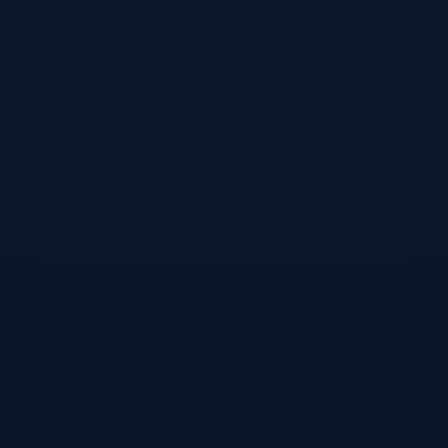
12小时前
米兰体育app-闪耀在蓝色海岸的东方之光，三笘薰如何用唯一
性撕裂尼斯防线
16小时前
中国米兰体育-孤星耀世，当本泽马的爆发撕裂铁血防线，挪威
的冰与火如何强压马德里竞技
21小时前
米兰真人-绝无仅有的双城对决，当F1的速度与凯尔特人的铁
血，在同一天定义唯一
1天前
米兰-独行之志，封锁与接管—当约基奇在2026世界杯写下唯一
答案
1天前
米兰登录入口-风城烈焰焚纽约，公牛踏平篮网之夜，库里用三
分雨完成灵魂救赎
1天前