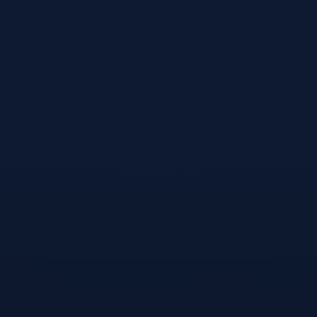
9
米兰体育下载-关于瓦伦西亚丢掉领先优势，遭遇连败阴霾的信息
TOP1意外指数：★★★★★ 中国选手谌利军在候场热身时抽筋 男子举重62公斤级总成绩世界纪录保持者、中国选手谌利军在候场热身时抽筋，丢掉“十拿九稳”的金牌，成为8日里约奥运会举重赛场的最大意外。回顾百年奥运历史，因为各种意外痛失...
10
米兰体育网页版-包含热刺连胜收官，欧战资格前景大有望的词条
1、请不要轻信以留言中大神的名义组建的群聊或发起的合买，避免经济损失。 2、每天最后的更新时间为23:00，希望大家不要太晚发单。 今天的专家推荐如下，请您谨慎参考： 博胆 方案 周三002 英超 南安普敦VS托...
最新文章
米兰体育官网-掌控时间的人，当火箭的节奏哲学与浓眉的接管
艺术，定义两种胜利的唯一性
11分钟前
米兰体育网页版-孤勇者之夜，当奥纳纳在德国战车前竖起唯一
的高墙
8小时前
米兰体育入口-蓝狐的独白，当阿尔瓦雷斯的箭矢刺穿沙漠，加
纳在废墟上刻下永恒