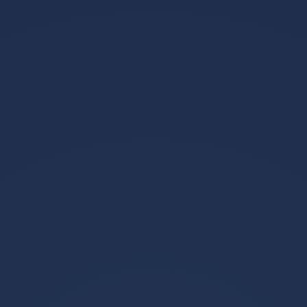
的崇拜者，都曾向科比请教技术和训练方法。
他是商家宠儿生涯收入近7亿