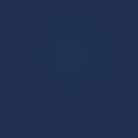
赛场内外的杰出表现为科比带来滚滚财源，他职业生涯
总计赚了6.58亿美元，其中打球工资总计3.28亿美元，商业
收入3.3亿美元。
在《福布斯》推出的过去10年体坛收入榜上，科比以4.
75亿美元位列第三位，仅次于伍兹和梅威瑟，是NBA球员
吸金大王，力压詹姆斯(最近10年收入4.72亿美元)。
科比的赞助商包括耐克、可口可乐、奔驰、宇舶表、阿
里巴巴、帕尼尼以及土耳其航空等。科比在2013年成立了
以自己名字命名的公司，继续扩大在商业领域的影响力。科