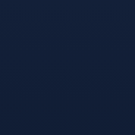
米兰体育app-闪耀在蓝色海岸的东方之光，三笘薰如何用唯一
性撕裂尼斯防线
16小时前
中国米兰体育-孤星耀世，当本泽马的爆发撕裂铁血防线，挪
威的冰与火如何强压马德里竞技
21小时前
浏览更多
热门
1
ac米兰下载-摩洛哥对阵瑞典，迪亚斯，大场面先生的绿茵传奇
当摩洛哥与瑞典在绿茵场上相遇,这不仅是两个国家足球风格的碰撞，更是一场属于“大场面先生”的舞台，而此刻，聚光灯正聚焦在一位名字响彻足坛的球员身上——迪亚斯，他并非瑞典人，也非摩洛哥人，但在这场虚构的经典对决中，他成为了那个决定比赛走向的关键...
2
ac米兰下载-当开拓者粉碎骑士的铠甲，布克如何用一场比赛完成从尖刀到统帅的蜕变
终场哨响,比分定格在112:105，波特兰开拓者队的更衣室里，没有震耳欲聋的狂欢，只有一种如释重负、混合着巨大喜悦的平静，德文·布克坐在自己的更衣柜前，额头上的汗水还在缓缓滑落，毛巾搭在肩上，他微微低着头，看着地板上某个不存在的点，队友们陆...