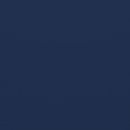
比公司已经投资了运动饮料BodyArmor以及棒球名将杰特
创立的球员论坛。
他!影响力已超越篮球
历史第二分卫。科比是乔丹之后最伟大的得分后卫，是
NBA历史中仅次于乔丹的二号位球员，他是一个篮球时代的
标志。保罗-乔治这样评价科比：“科比就是我的乔丹，他是
我仰视的偶像，是最棒的球员。”
体育文化的标志。科比的影响力超越了篮球范畴，成为
体育文化的标志人物。《外交政策》在2015年评选出对中
美关系未来发展发挥重要作用的50人，入选者来自多个领
域，其中体育界只有科比一人上榜。