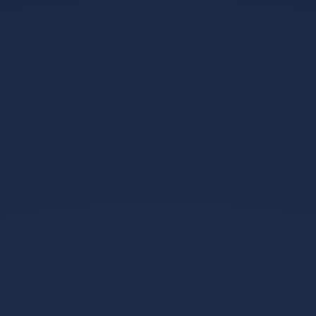
公益荣耀不能少。追逐篮球梦想的科比名利双收，他不
忘回馈社会。科比与他的妻子瓦妮莎成立了科比瓦妮莎慈善
基金会，为需要帮助的青少年以及相关家庭提供支援。科比
夫妇的慈善之举不仅仅局限在美国，他们还与海外多家慈善
机构合作，比如科比曾与中国宋庆龄基金会共同举办公益活
动。
凭借在慈善领域的杰出表现，科比在2015年获得比尔-
沙曼人道主义奖，该奖项以NBA名宿比尔-沙曼命名，用于
表彰为公益事业做出贡献的明星，NBA现役球员中获得这份
荣誉的只有科比一人。
他征服过亿球迷还引巨星拜师