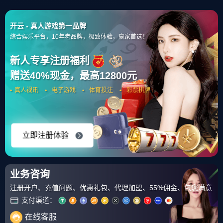
首页
新闻聚焦
正文
米兰百家乐-关于逆转胜利，球队
实现了不可能的任务的信息
米兰体育
8个月前
(11-28)
阅读数 742
#新闻聚焦
科比离开了，但那一串串闪光的足迹会永远留在历史中
熠熠生辉。今天从大数据角度解读科比”这一辈子”取得了怎
样的成就。
与这个世界所有的生命一样，一个运动员的职业生涯也
要经历生老病死的过程，只不过这里的“死”指的是运动生涯