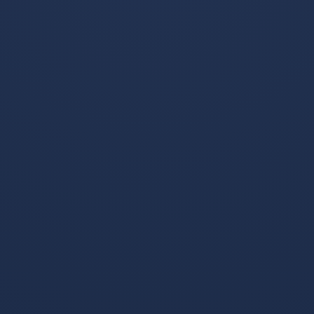
14小时前
16阅读
#新闻聚焦
米兰体育入口-蓝狐的独白，当阿尔瓦雷斯的箭矢刺穿沙漠，加纳在废墟上刻下永恒
在足球的世界里,唯一性从来不是指比分板上冰冷的数字，而是指那些被时间反复冲刷后，依然在记忆底片上清晰成像的瞬间，当一个来...
1天前
20阅读
#新闻聚焦
米兰-绝境铸魂，当贝恩的孤勇撕裂勇士神话，火箭以血性重书西部霸权
篮球世界里,最动人的剧本从不是顺境中的锦上添花，而是绝境里那声撕裂苍穹的怒吼，当终场哨声在休斯顿丰田中心炸响时，记分牌上...
2天前
36阅读
#新闻聚焦
发表评论:
名称(*)