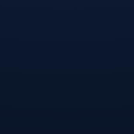
22小时前
米兰体育入口-蓝狐的独白，当阿尔瓦雷斯的箭矢刺穿沙漠，加
纳在废墟上刻下永恒
1天前
米兰体育app-闪耀在蓝色海岸的东方之光，三笘薰如何用唯一
性撕裂尼斯防线
1天前
中国米兰体育-孤星耀世，当本泽马的爆发撕裂铁血防线，挪威
的冰与火如何强压马德里竞技
1天前
米兰真人-绝无仅有的双城对决，当F1的速度与凯尔特人的铁
血，在同一天定义唯一
2天前
米兰-独行之志，封锁与接管—当约基奇在2026世界杯写下唯一
答案
2天前