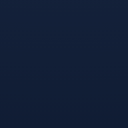
5
米兰APP下载-萨索洛队迎来新赛季，挑战自我突破的简单介绍
再过一个星期就是平安夜圣诞节了；然后再过一个星期就要迎来新年元旦了。总之，2016年的余额不多了…… 2016年，你过得怎么样？ 杭州体彩新年祈福 对于即将过去的2016年，相信大家一定有很多想说的话，关于生活，关于事业，或者关于...
6
ac米兰-尼斯连胜收官，法甲积分位列前茅的简单介绍
在体彩高频11选5中，不光有关彩票的名词有专业术语解释，彩迷们在购彩时被大众认可的规矩也有术语解释，我们一起来看看。 一、投入不偏执 买彩票，资金投入量是每个彩民必须面对的关键问题。有的彩民把玩彩作为一种理财方式，他们不顾自己...
7
米兰体育入口-汉诺威96遭遇惨败，处境艰难
北京时间5月14日21:30，2015-2016赛季德甲第34轮进行，收官战中，提前夺冠的拜仁慕尼黑主场迎战提前降级的汉诺威96，无欲无求的情况下，这场比赛注定是属于球迷的节日。 比赛性质：德甲联赛第34轮 比赛对阵：拜仁慕尼黑VS...
8
米兰百家乐-关于逆转胜利，球队实现了不可能的任务的信息
科比离开了，但那一串串闪光的足迹会永远留在历史中熠熠生辉。今天从大数据角度解读科比”这一辈子”取得了怎样的成就。 与这个世界所有的生命一样，一个运动员的职业生涯也要经历生老病死的过程，只不过这里的“死”指的是运动生涯的结束。4月14日...
9
米兰体育下载-关于瓦伦西亚丢掉领先优势，遭遇连败阴霾的信息
TOP1意外指数：★★★★★ 中国选手谌利军在候场热身时抽筋 男子举重62公斤级总成绩世界纪录保持者、中国选手谌利军在候场热身时抽筋，丢掉“十拿九稳”的金牌，成为8日里约奥运会举重赛场的最大意外。回顾百年奥运历史，因为各种意外痛失...
10
米兰体育网页版-包含热刺连胜收官，欧战资格前景大有望的词条
1、请不要轻信以留言中大神的名义组建的群聊或发起的合买，避免经济损失。 2、每天最后的更新时间为23:00，希望大家不要太晚发单。 今天的专家推荐如下，请您谨慎参考： 博胆 方案 周三002 英超 南安普敦VS托...