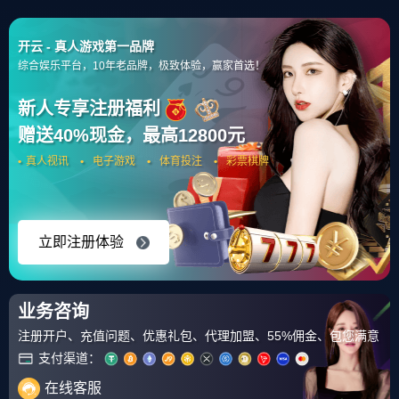
首页
新闻聚焦
正文
ac米兰下载-摩洛哥对阵瑞典，迪
亚斯，大场面先生的绿茵传奇
米兰体育
5个月前
(03-10)
阅读数 5400
#新闻聚焦
当摩洛哥与瑞典在绿茵场上相遇,这不仅是两个国家足球风
格的碰撞，更是一场属于“大场面先生”的舞台，而此刻，聚
光灯正聚焦在一位名字响彻足坛的球员身上——迪亚斯，他
并非瑞典人，也非摩洛哥人，但在这场虚构的经典对决中，
他成为了那个决定比赛走向的关键先生，用行动诠释了何