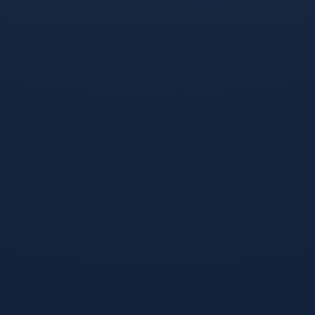
22小时前
浏览更多
热门
1
ac米兰下载-摩洛哥对阵瑞典，迪亚斯，大场面先生的绿茵传奇
当摩洛哥与瑞典在绿茵场上相遇,这不仅是两个国家足球风格的碰撞，更是一场属于“大场面先生”的舞台，而此刻，聚光灯正聚焦在一位名字响彻足坛的球员身上——迪亚斯，他并非瑞典人，也非摩洛哥人，但在这场虚构的经典对决中，他成为了那个决定比赛走向的关键...
2
ac米兰下载-当开拓者粉碎骑士的铠甲，布克如何用一场比赛完成从尖刀到统帅的蜕变
终场哨响,比分定格在112:105，波特兰开拓者队的更衣室里，没有震耳欲聋的狂欢，只有一种如释重负、混合着巨大喜悦的平静，德文·布克坐在自己的更衣柜前，额头上的汗水还在缓缓滑落，毛巾搭在肩上，他微微低着头，看着地板上某个不存在的点，队友们陆...
3
米兰体育app-华伦西亚主场战胜利，全取三分
英超的魔鬼赛程来到尾声，小编睡醒一看比分，就猜到不少人又翻车了。昨晚一共3场英超，出了2个下盘。这一轮果然套路满满，不像前面2轮那样都正路打出了。赛程密集套路难抓，紧跟球无忧的脚步，带你竞彩无忧。◆ ◆ ◆ ◆ 用球无忧，竞彩无忧 ◆...
4
米兰体育app入口-绿城客场不败，全队积分榜排名稳中有升的简单介绍
而另一方面，由于球队强调了防守，所以全队的防守意识加强，防守的水平得到了提高，这改变了国安以往“客场虫”的形象，在全年的十四场客场比赛中，国安以4胜7平3负列客场积分榜第三位同时，由穆萨徐云龙张帅杨璞领衔的后防线在全年的28场比赛中仅失16...