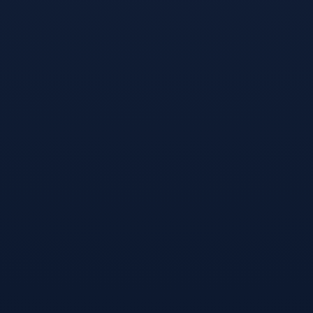
最新文章
米兰登录入口-扩展
2小时前
米兰捕鱼-星光与寒锋，当帕尔默的灵光刺破北欧寒夜，皇家社
会在命运悬丝上独舞
6小时前
米兰真人-绿茵孤本，当皇马的白衣遇上威尔士的红龙，孙兴慜
的唯一性在舞台中央加冕
10小时前
米兰体育官网-掌控时间的人，当火箭的节奏哲学与浓眉的接管
艺术，定义两种胜利的唯一性
14小时前
米兰体育网页版-孤勇者之夜，当奥纳纳在德国战车前竖起唯一
的高墙