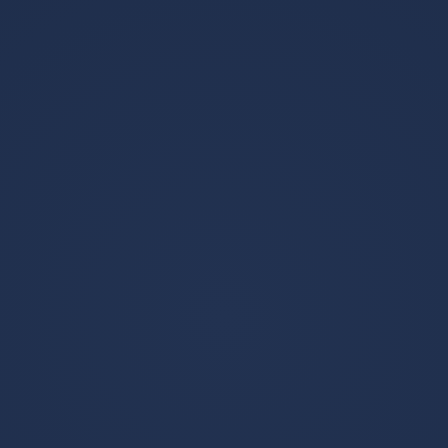
上一篇：
ac米兰官网-东决关键战之夜，德布劳内以个人能力重写比赛
下一篇：
米兰体育-赛道与球场的双重奏，F1新赛季轰鸣启程，鹈鹕加
相关文章
米兰捕鱼-星光与寒锋，当帕尔默的灵光刺破北欧寒夜，皇家社会在命运悬丝上独舞
圣塞巴斯蒂安的海风裹挟着咸涩的水汽，吹过阿诺埃塔球场的每一个角落，这座以“皇家”为名的球场，今夜却像一座被围攻的古老城堡...
6小时前
8阅读
#新闻聚焦
米兰真人-绿茵孤本，当皇马的白衣遇上威尔士的红龙，孙兴慜的唯一性在舞台中央加冕
足球世界里,从不缺少“强强对话”，却罕有“唯一性”的瞬间，但当皇马的白色战袍与威尔士的红色巨龙在同一个时空交叠，当亚洲之...
10小时前
13阅读
#新闻聚焦
米兰体育官网-掌控时间的人，当火箭的节奏哲学与浓眉的接管艺术，定义两种胜利的唯一性
体育世界里，胜利常常被简化为数据的堆砌或天赋的对比，但真正让人铭记的时刻，往往诞生于一种难以复制的“唯一性”——那种将特...