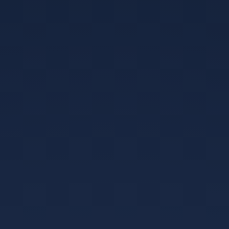
到中场，组织调度，用一次次精准的传球掌控比赛节奏，最
终助攻队友扳平比分，他证明了大场面先生不仅是进球者，
更是比赛的掌控者。
超越比赛：大场面先生的心理素质
迪亚斯之所以能成为“大场面先生”，技术只是基础，真正关
键的是他的心理素质，研究表明，顶级运动员在压力下的表
现差异，80%取决于心理状态，迪亚斯拥有罕见的“比赛大
脑”——在高压环境下，他的决策能力反而提升，注意力更
加集中。