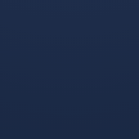
邮箱
主页
◎欢迎参与讨论，请在这里发表您的看法、交流您的观点。