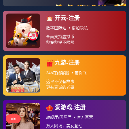
7个月前
(12-29)
345 阅读
#综合体育
米兰体育网页版-法网力克戴维斯杯，德约科维奇状态火热的简单介绍
1、德约科维奇表示希望赢得更多大满贯，且2024赛季的巴黎奥运会对其而言也是重要目标，具体内容如下一2023赛季成果与目标延续 赛季成果德约科维奇在2023赛季连夺澳网法网美网三个大满贯冠军，并在温布尔顿打进决赛，同时在辛辛那提大师赛夺冠他...
7个月前
(12-29)
361 阅读
#世界杯专题
中国米兰体育-包含雷诺车队完胜索伯车队，塞恩斯点燃赛场的词条
有两年上海F1站我到雷诺车房采访，每一次都见到塞恩斯有点低调地坐在那里，当然我没有忘记和他合影卡洛斯·塞恩斯有一个儿子，车迷们叫他小卡洛斯·塞恩斯Carlos Sainz Jr，他是现役唯一的西班牙F1车手头哥已经哭晕天赋极高的小塞恩斯从红...
7个月前
(12-29)
334 阅读
#新闻聚焦